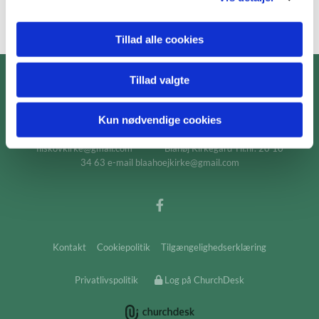
Tillad alle cookies
Tillad valgte
Blåhøj og Filskov Sogne · Præstegårdsvej 11, Blåhøj,

7300 Brande
23 96 11 44
blaahoej.sogn@km.dk


Kun nødvendige cookies
/ filskov.sogn@km.dk
Filskov Kirkegård Tlf.nr. 40 96 80 35 e-mail.
filskovkirke@gmail.com Blåhøj Kirkegård Tlf.nr. 20 10
34 63 e-mail blaahoejkirke@gmail.com
Kontakt
Cookiepolitik
Tilgængelighedserklæring
Privatlivspolitik
Log på ChurchDesk