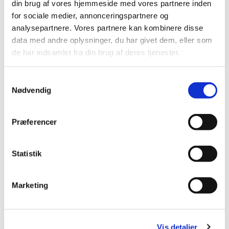
din brug af vores hjemmeside med vores partnere inden
for sociale medier, annonceringspartnere og
analysepartnere. Vores partnere kan kombinere disse
data med andre oplysninger, du har givet dem, eller som
de har indsamlet fra din brug af deres tjenester.
S
Nødvendig
a
m
t
Præferencer
y
k
k
Statistik
e
v
Marketing
a
l
g
Vis detaljer