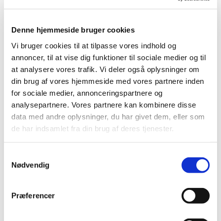
lytte til dem og synge dem
at baby og den voksne sammen får et
Denne hjemmeside bruger cookies
pusterum fra hverdagen med ro og nærvær.
Vi bruger cookies til at tilpasse vores indhold og
annoncer, til at vise dig funktioner til sociale medier og til
Vi slutter hver gang med lidt at drikke og en hyggelig
at analysere vores trafik. Vi deler også oplysninger om
snak.
din brug af vores hjemmeside med vores partnere inden
for sociale medier, annonceringspartnere og
Tilbuddet er gratis.
analysepartnere. Vores partnere kan kombinere disse
data med andre oplysninger, du har givet dem, eller som
Da Babysalmesang er for både Blåhøj og Filskov skiftes
de har indsamlet fra din brug af deres tjenester.
vi til at være i de to kirker.
Skulle det vise sig, at tilmelding til holdet bliver sådan, at
S
der kun er deltagere fra det ene sogn, tager vi en snak på
Nødvendig
a
holdet om evt. at være i den samme kirke hver gang.
m
t
Præferencer
Babysalmesang er altid tirsdage kl. 9.30 - 10.15.
y
k
Datoer for næste hold: