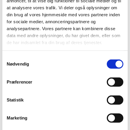
annoncer, til at vise dig funktioner til sociale medier og til
at analysere vores trafik. Vi deler også oplysninger om
din brug af vores hjemmeside med vores partnere inden
for sociale medier, annonceringspartnere og
analysepartnere. Vores partnere kan kombinere disse
data med andre oplysninger, du har givet dem, eller som
de har indsamlet fra din brug af deres tjenester.
S
Nødvendig
a
m
t
Præferencer
y
k
k
Statistik
e
v
Marketing
a
l