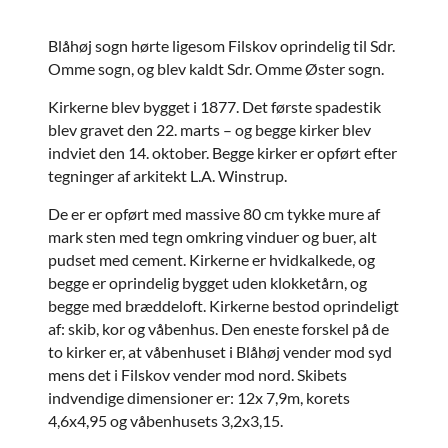
Blåhøj sogn hørte ligesom Filskov oprindelig til Sdr.
Omme sogn, og blev kaldt Sdr. Omme Øster sogn.
Kirkerne blev bygget i 1877. Det første spadestik
blev gravet den 22. marts – og begge kirker blev
indviet den 14. oktober. Begge kirker er opført efter
tegninger af arkitekt L.A. Winstrup.
De er er opført med massive 80 cm tykke mure af
mark sten med tegn omkring vinduer og buer, alt
pudset med cement. Kirkerne er hvidkalkede, og
begge er oprindelig bygget uden klokketårn, og
begge med bræddeloft. Kirkerne bestod oprindeligt
af: skib, kor og våbenhus. Den eneste forskel på de
to kirker er, at våbenhuset i Blåhøj vender mod syd
mens det i Filskov vender mod nord. Skibets
indvendige dimensioner er: 12x 7,9m, korets
4,6x4,95 og våbenhusets 3,2x3,15.