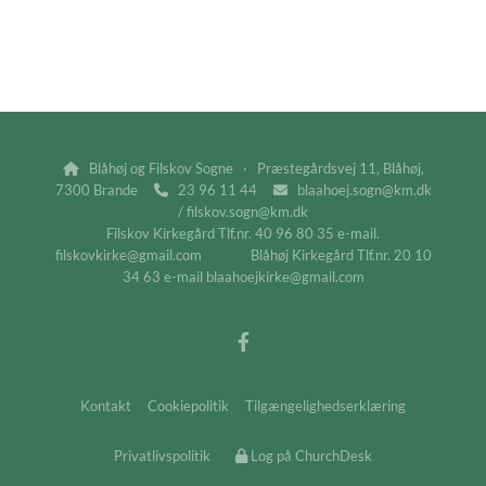
Blåhøj og Filskov Sogne · Præstegårdsvej 11, Blåhøj,

7300 Brande
23 96 11 44
blaahoej.sogn@km.dk


/ filskov.sogn@km.dk
Filskov Kirkegård Tlf.nr. 40 96 80 35 e-mail.
filskovkirke@gmail.com Blåhøj Kirkegård Tlf.nr. 20 10
34 63 e-mail blaahoejkirke@gmail.com
Kontakt
Cookiepolitik
Tilgængelighedserklæring
Privatlivspolitik
Log på ChurchDesk