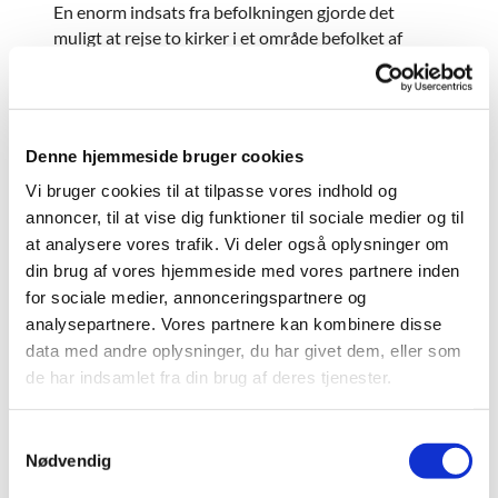
En enorm indsats fra befolkningen gjorde det
muligt at rejse to kirker i et område befolket af
hede-bønder. Egnens bønder kørte mark sten til
byggeriet. De større gårde stillede en dag om ugen
en karl og et spand heste til rådighed under
byggeriet. Kirkerne fungerede som annekskirker til
Denne hjemmeside bruger cookies
Sdr. Omme sogn indtil 1. januar 1911, hvor de blev
selvstændige sognekirker i samme pastorat.
Vi bruger cookies til at tilpasse vores indhold og
annoncer, til at vise dig funktioner til sociale medier og til
Blåhøj kirke fik sit navn fra den høj, den blev bygget
at analysere vores trafik. Vi deler også oplysninger om
på. Sandsynligvis har højen været bevokset med
din brug af vores hjemmeside med vores partnere inden
blåbær.
for sociale medier, annonceringspartnere og
analysepartnere. Vores partnere kan kombinere disse
Den første altertavle, der nu hænger som billede i
data med andre oplysninger, du har givet dem, eller som
skibet, forestiller Martha og Maria. Den er en kopi
af A. Dorph. Den nuværende altertavle er et maleri,
de har indsamlet fra din brug af deres tjenester.
som fabrikant Wohlert, Aarhus i 1941 skænkede til
kirken. Billedet er malet i Rom i 1872 af Elisabeth
S
Jerichau Baumann, og hedder: ”De kristelige
Nødvendig
a
martyrinder i Roms katakomber”.
m