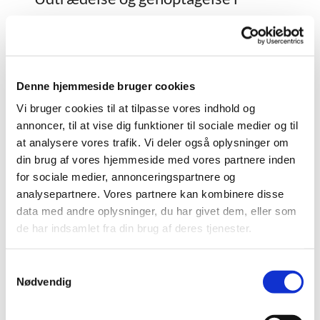
folkekirken
Udtrædelse af Den Danske Folkekirke
Ønsker man at melde sig ud af Den Danske
Denne hjemmeside bruger cookies
Folkekirke skal dette ske skriftligt eller ved
Vi bruger cookies til at tilpasse vores indhold og
personlig henvendelse til sognepræsten. Det
annoncer, til at vise dig funktioner til sociale medier og til
anbefales, at man ved udmeldelse fortæller sine
at analysere vores trafik. Vi deler også oplysninger om
pårørende om sin beslutning, så de ikke bliver
din brug af vores hjemmeside med vores partnere inden
overraskede i tilfælde af dødsfald.
for sociale medier, annonceringspartnere og
Når man er meldt ud af folkekirken, har man ikke
analysepartnere. Vores partnere kan kombinere disse
samme ret til kirkelig betjening som folkekirkens
data med andre oplysninger, du har givet dem, eller som
medlemmer. Man kan f.eks. kun blive viet i
de har indsamlet fra din brug af deres tjenester.
folkekirken, hvis mindst den ene af brudeparret er
medlem af den. Og man kan kun blive begravet med
bistand af en præst i folkekirken, hvis man er
S
medlem af den, når man dør.
Nødvendig
a
m
t