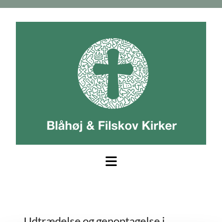
Udtrædelse og genoptagelse i