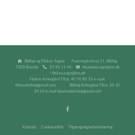
Blåhøj og Filskov Sogne · Præstegårdsvej 11, Blåhøj,

7300 Brande
23 96 11 44
blaahoej.sogn@km.dk


/ filskov.sogn@km.dk
Filskov Kirkegård Tlf.nr. 40 96 80 35 e-mail.
filskovkirke@gmail.com Blåhøj Kirkegård Tlf.nr. 20 10
34 63 e-mail blaahoejkirke@gmail.com
Kontakt
Cookiepolitik
Tilgængelighedserklæring