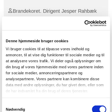
Brandekoret. Dirigent Jesper Rahbæk
Jespersen.
Gratis
Denne hjemmeside bruger cookies
Vi bruger cookies til at tilpasse vores indhold og
annoncer, til at vise dig funktioner til sociale medier og til
Kom til en stemningsfuld efterårskoncert med
at analysere vores trafik. Vi deler også oplysninger om
Brandekoret.
din brug af vores hjemmeside med vores partnere inden
for sociale medier, annonceringspartnere og
Der bydes på et varieret program med kormusik i
analysepartnere. Vores partnere kan kombinere disse
forskellige genrer. Og publikum inviteres også til at
data med andre oplysninger, du har givet dem, eller som
synge med på fællessange, som koret synger for på.
de har indsamlet fra din brug af deres tjenester.
Ved koncerten medvirker desuden Brande
Kammerkor, et mindre ensemble bestående af
S
sangere fra Brandekoret. Ligesom der vil være
Nødvendig
a