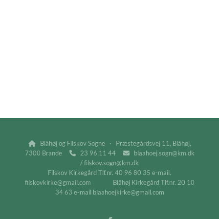
Blåhøj og Filskov Sogne · Præstegårdsvej 11, Blåhøj,

7300 Brande
23 96 11 44
blaahoej.sogn@km.dk


/ filskov.sogn@km.dk
Filskov Kirkegård Tlf.nr. 40 96 80 35 e-mail.
filskovkirke@gmail.com Blåhøj Kirkegård Tlf.nr. 20 10
34 63 e-mail blaahoejkirke@gmail.com