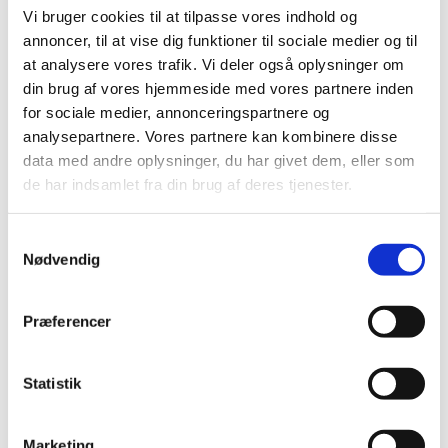
Vi bruger cookies til at tilpasse vores indhold og
annoncer, til at vise dig funktioner til sociale medier og til
at analysere vores trafik. Vi deler også oplysninger om
din brug af vores hjemmeside med vores partnere inden
for sociale medier, annonceringspartnere og
analysepartnere. Vores partnere kan kombinere disse
data med andre oplysninger, du har givet dem, eller som
de har indsamlet fra din brug af deres tjenester.
S
Nødvendig
a
m
t
Præferencer
y
k
k
Statistik
e
v
Marketing