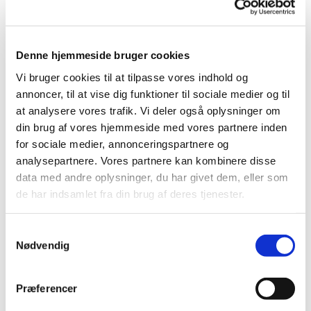
Regina Madsen
Denne hjemmeside bruger cookies
Vi bruger cookies til at tilpasse vores indhold og
annoncer, til at vise dig funktioner til sociale medier og til
Til "Voksenkor for begyndere" er der plads til alle, der
at analysere vores trafik. Vi deler også oplysninger om
holder af at synge.
din brug af vores hjemmeside med vores partnere inden
Du behøver ingen erfaring med korsang - det vigtigste
for sociale medier, annonceringspartnere og
er bare lysten til at synge sammen med andre og være
analysepartnere. Vores partnere kan kombinere disse
en del af et hyggeligt fællesskab.
data med andre oplysninger, du har givet dem, eller som
de har indsamlet fra din brug af deres tjenester.
Undervejs holder vi en lille pause, hvor der er
mulighed for at nyde medbragt kaffe, te eller anden
S
forfriskning og få en snak.
Nødvendig
a
m
t
Præferencer
y